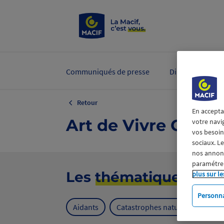
Communiqués de presse
Dirigeants et ex
Retour
En accepta
Art de Vivre Génér
votre navi
vos besoins
sociaux. L
nos annonce
paramétrer
Les
thématiques
plus sur le
Personna
Aidants
Catastrophes naturelles
Cl