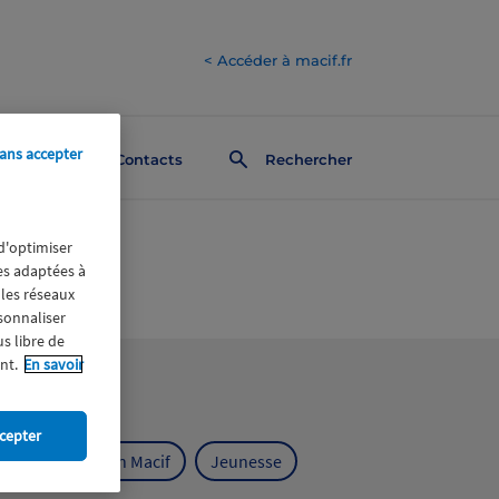
< Accéder à macif.fr
ans accepter
Contacts
Rechercher
 d'optimiser
res adaptées à
 les réseaux
rsonnaliser
us libre de
nt.
En savoir
cepter
ts
Fondation Macif
Jeunesse