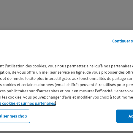
Continuer s
perts
Galerie
A propos
nt l'utilisation des cookies, vous nous permettez ainsi qu’à nos partenaires
aliste Culture
gation, de vous offrir un meilleur service en ligne, de vous proposer des off
 et de rendre le site plus interactif grâce aux fonctionnalités de partage sur
es cookies et certaines données (email chiffré) peuvent être utilisés pour pe
s publicitaires sur d'autres sites et pour en mesurer l'efficacité. Sentez-vo
 les cookies, vous pouvez changer d’avis et modifier vos choix à tout mome
s cookies et sur nos partenaires.
liser mes choix
Ac
imat
Engagement
Epargne
ESS
Expérience clien