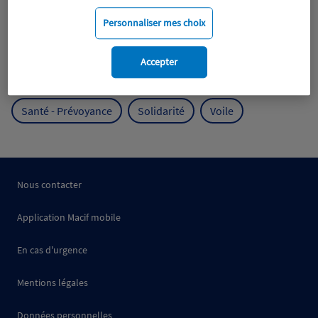
Mobilité
Mutualisme
Personnaliser mes choix
Protection de l'environnement
Accepter
Protection des océans
Prévention
RSE
Santé - Prévoyance
Solidarité
Voile
Nous contacter
Application Macif mobile
En cas d'urgence
Mentions légales
Données personnelles