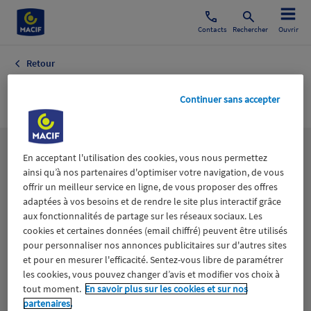
Contacts
Rechercher
Ouvrir
Retour
Arts Graphiques
Continuer sans accepter
Les
thématiques
En acceptant l'utilisation des cookies, vous nous permettez
ainsi qu’à nos partenaires d'optimiser votre navigation, de vous
offrir un meilleur service en ligne, de vous proposer des offres
adaptées à vos besoins et de rendre le site plus interactif grâce
Aidants
Catastrophes naturelles
Climat
aux fonctionnalités de partage sur les réseaux sociaux. Les
cookies et certaines données (email chiffré) peuvent être utilisés
Engagement
Epargne
ESS
pour personnaliser nos annonces publicitaires sur d'autres sites
et pour en mesurer l'efficacité. Sentez-vous libre de paramétrer
les cookies, vous pouvez changer d’avis et modifier vos choix à
Expérience clients
Fondation Macif
Jeunesse
tout moment.
En savoir plus sur les cookies et sur nos
partenaires.