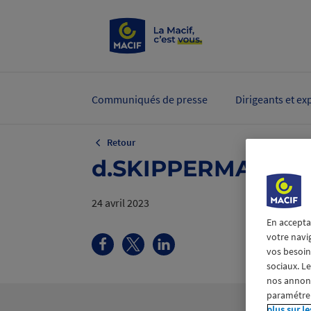
Communiqués de presse
Dirigeants et ex
Retour
d.SKIPPERMACIF_2
24 avril 2023
En accepta
votre navi
vos besoins
sociaux. L
nos annonce
paramétrer
plus sur le