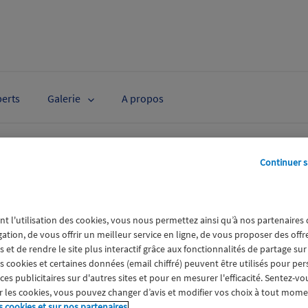
perts
Galerie
A propos
30419_CP3.pdf
Continuer s
nt l'utilisation des cookies, vous nous permettez ainsi qu’à nos partenaires
gation, de vous offrir un meilleur service en ligne, de vous proposer des off
 et de rendre le site plus interactif grâce aux fonctionnalités de partage sur
es cookies et certaines données (email chiffré) peuvent être utilisés pour pe
s publicitaires sur d'autres sites et pour en mesurer l'efficacité. Sentez-vo
 les cookies, vous pouvez changer d’avis et modifier vos choix à tout mome
s cookies et sur nos partenaires.