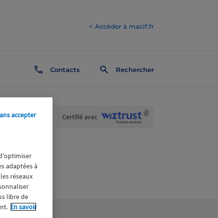
< Accéder à macif.fr
Contacts
Rechercher
ans accepter
Wiztrust
Certifié avec
trusted
sources
 d'optimiser
res adaptées à
 les réseaux
rsonnaliser
us libre de
nt.
En savoir