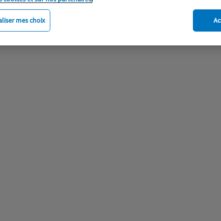
liser mes choix
Ac