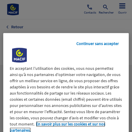
Contacts
Rechercher
Ouvrir
Retour
Assurance
Continuer sans accepter
Automobile
En acceptant l'utilisation des cookies, vous nous permettez
ainsi qu’à nos partenaires d'optimiser votre navigation, de vous
Les
thématiques
offrir un meilleur service en ligne, de vous proposer des offres
adaptées à vos besoins et de rendre le site plus interactif grâce
aux fonctionnalités de partage sur les réseaux sociaux. Les
Aidants
Catastrophes naturelles
Climat
cookies et certaines données (email chiffré) peuvent être utilisés
pour personnaliser nos annonces publicitaires sur d'autres sites
Engagement
Epargne
ESS
et pour en mesurer l'efficacité. Sentez-vous libre de paramétrer
les cookies, vous pouvez changer d’avis et modifier vos choix à
tout moment.
En savoir plus sur les cookies et sur nos
Expérience clients
Fondation Macif
Jeunesse
partenaires.