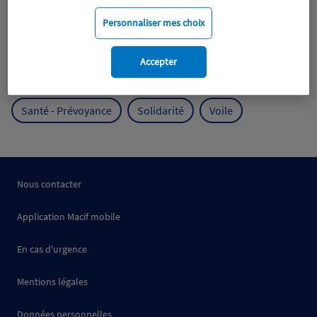
Mobilité
Mutualisme
Personnaliser mes choix
Protection de l'environnement
Accepter
Protection des océans
Prévention
RSE
Santé - Prévoyance
Solidarité
Voile
Nous contacter
Application Macif mobile
En cas d'urgence
Mentions légales
Données personnelles