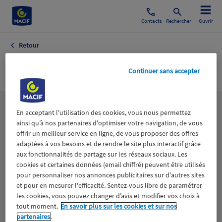
Contacts
Rechercher
Ouvrir
Retour
Audiovisuel
Continuer sans accepter
Les
thématiques
En acceptant l'utilisation des cookies, vous nous permettez
ainsi qu’à nos partenaires d'optimiser votre navigation, de vous
offrir un meilleur service en ligne, de vous proposer des offres
adaptées à vos besoins et de rendre le site plus interactif grâce
Aidants
Catastrophes naturelles
Climat
aux fonctionnalités de partage sur les réseaux sociaux. Les
cookies et certaines données (email chiffré) peuvent être utilisés
Engagement
Epargne
ESS
pour personnaliser nos annonces publicitaires sur d'autres sites
et pour en mesurer l'efficacité. Sentez-vous libre de paramétrer
les cookies, vous pouvez changer d’avis et modifier vos choix à
Expérience clients
Fondation Macif
Jeunesse
tout moment.
En savoir plus sur les cookies et sur nos
partenaires.