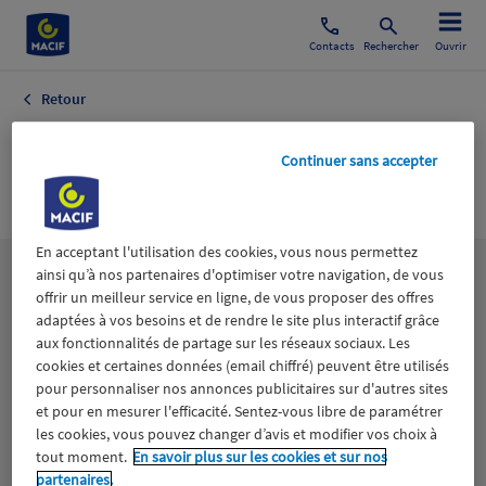
Contacts
Rechercher
Ouvrir
Retour
Automobile Auto-
Continuer sans accepter
Technique
En acceptant l'utilisation des cookies, vous nous permettez
ainsi qu’à nos partenaires d'optimiser votre navigation, de vous
Les
thématiques
offrir un meilleur service en ligne, de vous proposer des offres
adaptées à vos besoins et de rendre le site plus interactif grâce
aux fonctionnalités de partage sur les réseaux sociaux. Les
Aidants
Catastrophes naturelles
Climat
cookies et certaines données (email chiffré) peuvent être utilisés
pour personnaliser nos annonces publicitaires sur d'autres sites
Engagement
Epargne
ESS
et pour en mesurer l'efficacité. Sentez-vous libre de paramétrer
les cookies, vous pouvez changer d’avis et modifier vos choix à
tout moment.
En savoir plus sur les cookies et sur nos
Expérience clients
Fondation Macif
Jeunesse
partenaires.