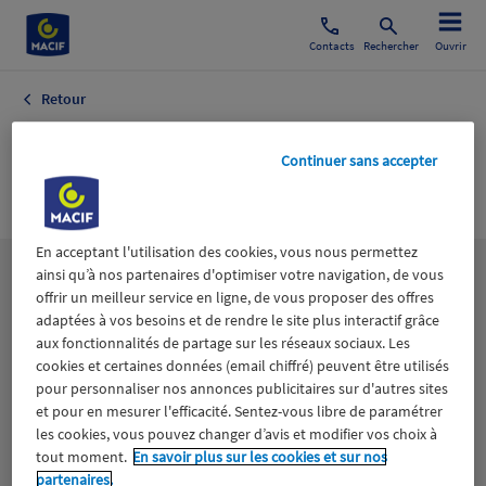
Contacts
Rechercher
Ouvrir
Retour
Automobile
Continuer sans accepter
Aviation
En acceptant l'utilisation des cookies, vous nous permettez
ainsi qu’à nos partenaires d'optimiser votre navigation, de vous
Les
thématiques
offrir un meilleur service en ligne, de vous proposer des offres
adaptées à vos besoins et de rendre le site plus interactif grâce
aux fonctionnalités de partage sur les réseaux sociaux. Les
Aidants
Catastrophes naturelles
Climat
cookies et certaines données (email chiffré) peuvent être utilisés
pour personnaliser nos annonces publicitaires sur d'autres sites
Engagement
Epargne
ESS
et pour en mesurer l'efficacité. Sentez-vous libre de paramétrer
les cookies, vous pouvez changer d’avis et modifier vos choix à
tout moment.
En savoir plus sur les cookies et sur nos
Expérience clients
Fondation Macif
Jeunesse
partenaires.