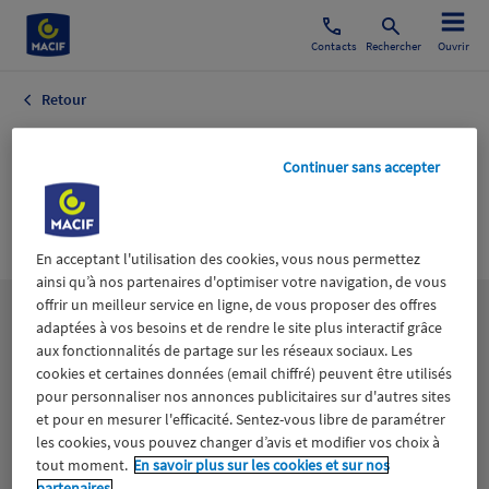
Contacts
Rechercher
Ouvrir
Retour
Automobile
Continuer sans accepter
Equipementiers
Automobile
En acceptant l'utilisation des cookies, vous nous permettez
ainsi qu’à nos partenaires d'optimiser votre navigation, de vous
offrir un meilleur service en ligne, de vous proposer des offres
Les
thématiques
adaptées à vos besoins et de rendre le site plus interactif grâce
aux fonctionnalités de partage sur les réseaux sociaux. Les
cookies et certaines données (email chiffré) peuvent être utilisés
Aidants
Catastrophes naturelles
Climat
pour personnaliser nos annonces publicitaires sur d'autres sites
et pour en mesurer l'efficacité. Sentez-vous libre de paramétrer
les cookies, vous pouvez changer d’avis et modifier vos choix à
Engagement
Epargne
ESS
tout moment.
En savoir plus sur les cookies et sur nos
partenaires.