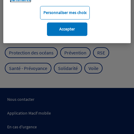
Expérience clients
Fondation Macif
Jeunesse
Personnaliser mes choix
Mobilité
Mutualisme
Accepter
Protection de l'environnement
Protection des océans
Prévention
RSE
Santé - Prévoyance
Solidarité
Voile
Nous contacter
Application Macif mobile
En cas d'urgence