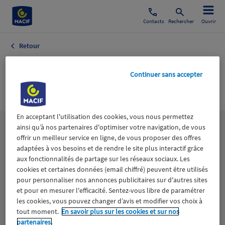
Contacts
Rechercher
Ouvrir
Retour
Automobile
Continuer sans accepter
Reportages
En acceptant l'utilisation des cookies, vous nous permettez
ainsi qu’à nos partenaires d'optimiser votre navigation, de vous
Les
thématiques
offrir un meilleur service en ligne, de vous proposer des offres
adaptées à vos besoins et de rendre le site plus interactif grâce
aux fonctionnalités de partage sur les réseaux sociaux. Les
Aidants
Catastrophes naturelles
Climat
cookies et certaines données (email chiffré) peuvent être utilisés
pour personnaliser nos annonces publicitaires sur d'autres sites
Engagement
Epargne
ESS
et pour en mesurer l'efficacité. Sentez-vous libre de paramétrer
les cookies, vous pouvez changer d’avis et modifier vos choix à
tout moment.
En savoir plus sur les cookies et sur nos
Expérience clients
Fondation Macif
Jeunesse
partenaires.