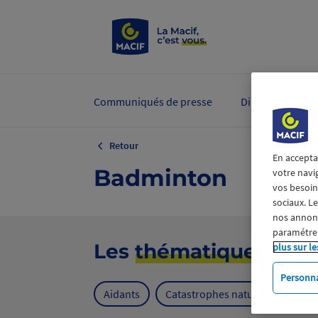
Communiqués de presse
Dirigeants et ex
Retour
En accepta
Badminton
votre navi
vos besoins
sociaux. L
nos annonce
paramétrer
Les
thématiques
plus sur le
Personna
Aidants
Catastrophes naturelles
Cl