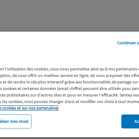
Continuer s
perts
Galerie
A propos
nt l'utilisation des cookies, vous nous permettez ainsi qu’à nos partenaires
gation, de vous offrir un meilleur service en ligne, de vous proposer des off
 et de rendre le site plus interactif grâce aux fonctionnalités de partage sur
es cookies et certaines données (email chiffré) peuvent être utilisés pour pe
s publicitaires sur d'autres sites et pour en mesurer l'efficacité. Sentez-vo
 les cookies, vous pouvez changer d’avis et modifier vos choix à tout mome
s cookies et sur nos partenaires.
liser mes choix
Ac
imat
Engagement
Epargne
ESS
Expérience clien