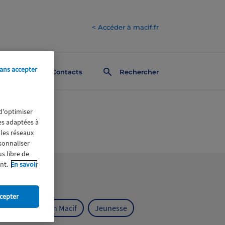
< Accéder à macif.fr
ans accepter
Contacts
Rechercher
 d'optimiser
res adaptées à
 les réseaux
rsonnaliser
us libre de
nt.
En savoir
cepter
ts
Fondation Macif
Jeunesse