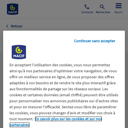
Contacts
Rechercher
Ouvrir
Retour
Banque
Continuer sans accepter
Les
thématiques
En acceptant l'utilisation des cookies, vous nous permettez
ainsi qu’à nos partenaires d'optimiser votre navigation, de vous
offrir un meilleur service en ligne, de vous proposer des offres
adaptées à vos besoins et de rendre le site plus interactif grâce
Aidants
Catastrophes naturelles
Climat
aux fonctionnalités de partage sur les réseaux sociaux. Les
cookies et certaines données (email chiffré) peuvent être utilisés
Engagement
Epargne
ESS
pour personnaliser nos annonces publicitaires sur d'autres sites
et pour en mesurer l'efficacité. Sentez-vous libre de paramétrer
les cookies, vous pouvez changer d’avis et modifier vos choix à
Expérience clients
Fondation Macif
Jeunesse
tout moment.
En savoir plus sur les cookies et sur nos
partenaires.