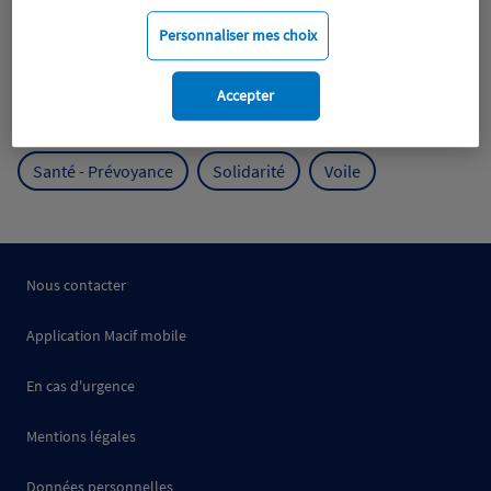
Mobilité
Mutualisme
Personnaliser mes choix
Protection de l'environnement
Accepter
Protection des océans
Prévention
RSE
Santé - Prévoyance
Solidarité
Voile
Nous contacter
Application Macif mobile
En cas d'urgence
Mentions légales
Données personnelles