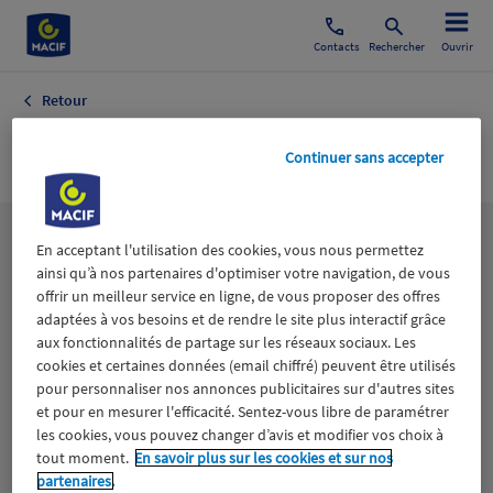
Contacts
Rechercher
Ouvrir
Retour
Bd Comics
Continuer sans accepter
Les
thématiques
En acceptant l'utilisation des cookies, vous nous permettez
ainsi qu’à nos partenaires d'optimiser votre navigation, de vous
offrir un meilleur service en ligne, de vous proposer des offres
adaptées à vos besoins et de rendre le site plus interactif grâce
Aidants
Catastrophes naturelles
Climat
aux fonctionnalités de partage sur les réseaux sociaux. Les
cookies et certaines données (email chiffré) peuvent être utilisés
Engagement
Epargne
ESS
pour personnaliser nos annonces publicitaires sur d'autres sites
et pour en mesurer l'efficacité. Sentez-vous libre de paramétrer
les cookies, vous pouvez changer d’avis et modifier vos choix à
Expérience clients
Fondation Macif
Jeunesse
tout moment.
En savoir plus sur les cookies et sur nos
partenaires.