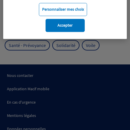
Mobilité
Mutualisme
Personnaliser mes choix
Protection de l'environnement
Accepter
Protection des océans
Prévention
RSE
Santé - Prévoyance
Solidarité
Voile
Nous contacter
Application Macif mobile
En cas d'urgence
Mentions légales
Données personnelles