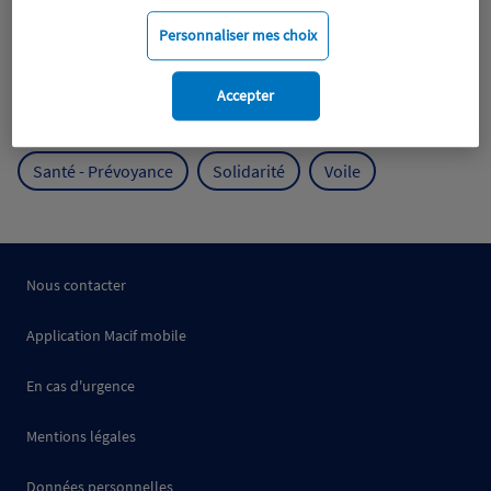
Mobilité
Mutualisme
Personnaliser mes choix
Protection de l'environnement
Accepter
Protection des océans
Prévention
RSE
Santé - Prévoyance
Solidarité
Voile
Nous contacter
Application Macif mobile
En cas d'urgence
Mentions légales
Données personnelles