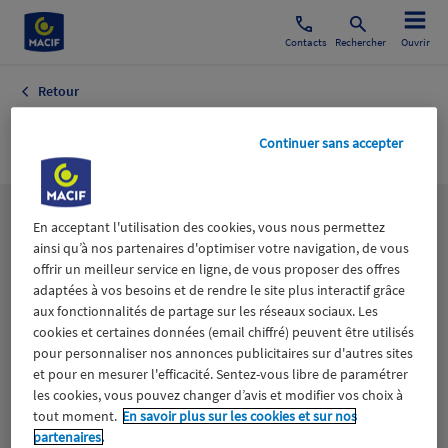
Contacts
Rechercher
Ouvrir
Retour
Beauté Homme
Continuer sans accepter
Les
thématiques
En acceptant l'utilisation des cookies, vous nous permettez
ainsi qu’à nos partenaires d'optimiser votre navigation, de vous
offrir un meilleur service en ligne, de vous proposer des offres
adaptées à vos besoins et de rendre le site plus interactif grâce
Aidants
Catastrophes naturelles
Climat
aux fonctionnalités de partage sur les réseaux sociaux. Les
cookies et certaines données (email chiffré) peuvent être utilisés
Engagement
Epargne
ESS
pour personnaliser nos annonces publicitaires sur d'autres sites
et pour en mesurer l'efficacité. Sentez-vous libre de paramétrer
les cookies, vous pouvez changer d’avis et modifier vos choix à
Expérience clients
Fondation Macif
Jeunesse
tout moment.
En savoir plus sur les cookies et sur nos
partenaires.