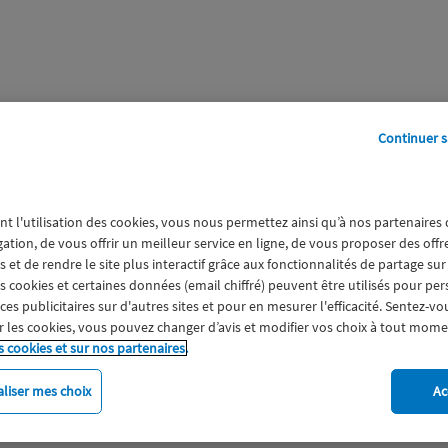
Continuer s
perts
Galerie
A propos
nt l'utilisation des cookies, vous nous permettez ainsi qu’à nos partenaires
olisées
gation, de vous offrir un meilleur service en ligne, de vous proposer des off
 et de rendre le site plus interactif grâce aux fonctionnalités de partage sur
es cookies et certaines données (email chiffré) peuvent être utilisés pour pe
s publicitaires sur d'autres sites et pour en mesurer l'efficacité. Sentez-vo
 les cookies, vous pouvez changer d’avis et modifier vos choix à tout mome
s cookies et sur nos partenaires.
liser mes choix
Ac
imat
Engagement
Epargne
ESS
Expérience clien