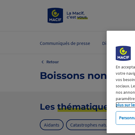
Communiqués de presse
Dirigeants et ex
Retour
En accepta
Boissons non Alco
votre navi
vos besoins
sociaux. L
nos annonce
paramétrer
Les
thématiques
plus sur le
Personna
Aidants
Catastrophes naturelles
Cl