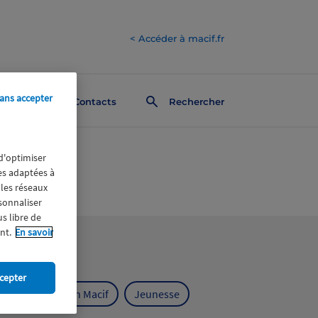
< Accéder à macif.fr
ans accepter
Contacts
Rechercher
 d'optimiser
res adaptées à
 les réseaux
rsonnaliser
us libre de
nt.
En savoir
cepter
ts
Fondation Macif
Jeunesse