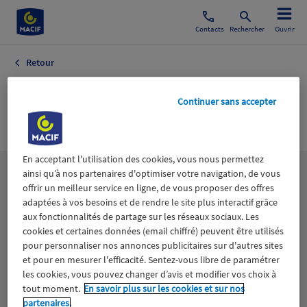
Contacts
Rechercher
Ouvrir
Retour
Camping /
Continuer sans accepter
Caravaning
En acceptant l'utilisation des cookies, vous nous permettez
ainsi qu’à nos partenaires d'optimiser votre navigation, de vous
Les
thématiques
offrir un meilleur service en ligne, de vous proposer des offres
adaptées à vos besoins et de rendre le site plus interactif grâce
aux fonctionnalités de partage sur les réseaux sociaux. Les
Aidants
Catastrophes naturelles
Climat
cookies et certaines données (email chiffré) peuvent être utilisés
pour personnaliser nos annonces publicitaires sur d'autres sites
Engagement
Epargne
ESS
et pour en mesurer l'efficacité. Sentez-vous libre de paramétrer
les cookies, vous pouvez changer d’avis et modifier vos choix à
tout moment.
En savoir plus sur les cookies et sur nos
Expérience clients
Fondation Macif
Jeunesse
partenaires.