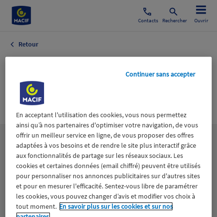
Contacts
Rechercher
Ouvrir
Retour
Capital Risque
Continuer sans accepter
Capital
Investissement
En acceptant l'utilisation des cookies, vous nous permettez
ainsi qu’à nos partenaires d'optimiser votre navigation, de vous
offrir un meilleur service en ligne, de vous proposer des offres
Les
thématiques
adaptées à vos besoins et de rendre le site plus interactif grâce
aux fonctionnalités de partage sur les réseaux sociaux. Les
cookies et certaines données (email chiffré) peuvent être utilisés
Aidants
Catastrophes naturelles
Climat
pour personnaliser nos annonces publicitaires sur d'autres sites
et pour en mesurer l'efficacité. Sentez-vous libre de paramétrer
les cookies, vous pouvez changer d’avis et modifier vos choix à
Engagement
Epargne
ESS
tout moment.
En savoir plus sur les cookies et sur nos
partenaires.