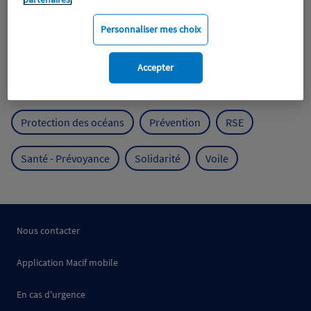
Expérience clients
Fondation Macif
Jeunesse
Personnaliser mes choix
Mobilité
Mutualisme
Accepter
Protection de l'environnement
Protection des océans
Prévention
RSE
Santé - Prévoyance
Solidarité
Voile
Nous contacter
Application Macif mobile
En cas d'urgence