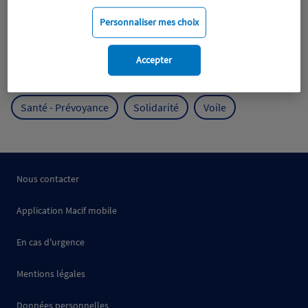
Mobilité
Mutualisme
Personnaliser mes choix
Protection de l'environnement
Accepter
Protection des océans
Prévention
RSE
Santé - Prévoyance
Solidarité
Voile
Nous contacter
Application Macif mobile
En cas d'urgence
Mentions légales
Données personnelles