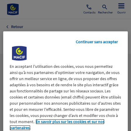
Contacts
Rechercher
Ouvrir
Retour
Capital Risque
Continuer sans accepter
Les
thématiques
En acceptant l'utilisation des cookies, vous nous permettez
ainsi qu’à nos partenaires d'optimiser votre navigation, de vous
offrir un meilleur service en ligne, de vous proposer des offres
adaptées à vos besoins et de rendre le site plus interactif grâce
Aidants
Catastrophes naturelles
Climat
aux fonctionnalités de partage sur les réseaux sociaux. Les
cookies et certaines données (email chiffré) peuvent être utilisés
Engagement
Epargne
ESS
pour personnaliser nos annonces publicitaires sur d'autres sites
et pour en mesurer l'efficacité. Sentez-vous libre de paramétrer
les cookies, vous pouvez changer d’avis et modifier vos choix à
Expérience clients
Fondation Macif
Jeunesse
tout moment.
En savoir plus sur les cookies et sur nos
partenaires.