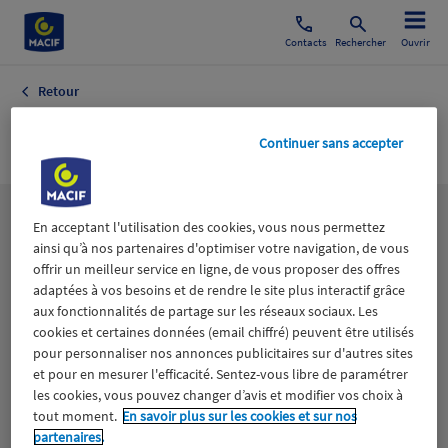
Contacts
Rechercher
Ouvrir
Retour
Caravaning
Continuer sans accepter
Les
thématiques
En acceptant l'utilisation des cookies, vous nous permettez
ainsi qu’à nos partenaires d'optimiser votre navigation, de vous
offrir un meilleur service en ligne, de vous proposer des offres
adaptées à vos besoins et de rendre le site plus interactif grâce
Aidants
Catastrophes naturelles
Climat
aux fonctionnalités de partage sur les réseaux sociaux. Les
cookies et certaines données (email chiffré) peuvent être utilisés
Engagement
Epargne
ESS
pour personnaliser nos annonces publicitaires sur d'autres sites
et pour en mesurer l'efficacité. Sentez-vous libre de paramétrer
les cookies, vous pouvez changer d’avis et modifier vos choix à
Expérience clients
Fondation Macif
Jeunesse
tout moment.
En savoir plus sur les cookies et sur nos
partenaires.