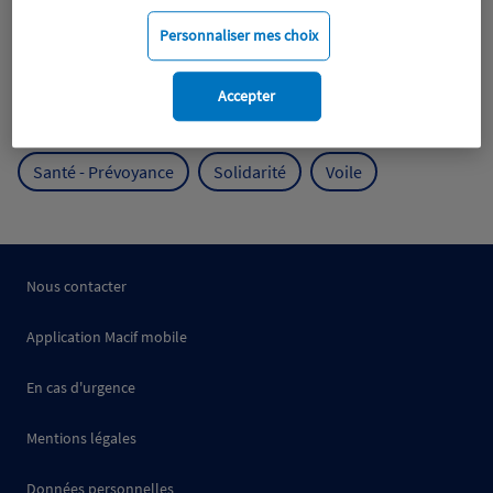
Mobilité
Mutualisme
Personnaliser mes choix
Protection de l'environnement
Accepter
Protection des océans
Prévention
RSE
Santé - Prévoyance
Solidarité
Voile
Nous contacter
Application Macif mobile
En cas d'urgence
Mentions légales
Données personnelles