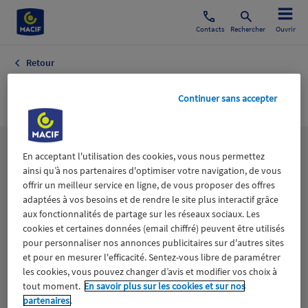
Contacts
Rechercher
Ouvrir
Retour
Chirurgie
Continuer sans accepter
Les
thématiques
En acceptant l'utilisation des cookies, vous nous permettez
ainsi qu’à nos partenaires d'optimiser votre navigation, de vous
offrir un meilleur service en ligne, de vous proposer des offres
adaptées à vos besoins et de rendre le site plus interactif grâce
Aidants
Catastrophes naturelles
Climat
aux fonctionnalités de partage sur les réseaux sociaux. Les
cookies et certaines données (email chiffré) peuvent être utilisés
Engagement
Epargne
ESS
pour personnaliser nos annonces publicitaires sur d'autres sites
et pour en mesurer l'efficacité. Sentez-vous libre de paramétrer
les cookies, vous pouvez changer d’avis et modifier vos choix à
Expérience clients
Fondation Macif
Jeunesse
tout moment.
En savoir plus sur les cookies et sur nos
partenaires.