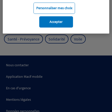
Mobilité
Mutualisme
Personnaliser mes choix
Protection de l'environnement
Accepter
Protection des océans
Prévention
RSE
Santé - Prévoyance
Solidarité
Voile
Nous contacter
Application Macif mobile
En cas d'urgence
Mentions légales
Données personnelles