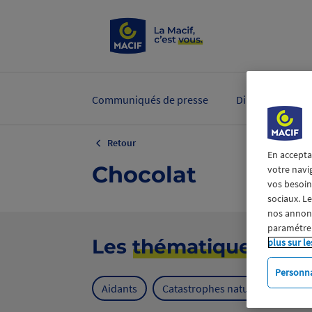
Communiqués de presse
Dirigeants et ex
Retour
En accepta
Chocolat
votre navi
vos besoins
sociaux. L
nos annonce
paramétrer
Les
thématiques
plus sur le
Personna
Aidants
Catastrophes naturelles
Cl