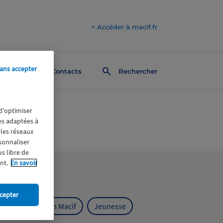
< Accéder à macif.fr
ans accepter
Contacts
Rechercher
 d'optimiser
res adaptées à
 les réseaux
rsonnaliser
us libre de
nt.
En savoir
cepter
ts
Fondation Macif
Jeunesse