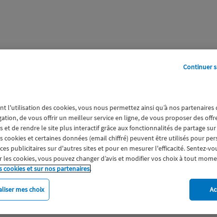
Continuer s
perts
Galerie
A propos
nt l'utilisation des cookies, vous nous permettez ainsi qu’à nos partenaires
gation, de vous offrir un meilleur service en ligne, de vous proposer des off
 et de rendre le site plus interactif grâce aux fonctionnalités de partage sur
es cookies et certaines données (email chiffré) peuvent être utilisés pour pe
s publicitaires sur d'autres sites et pour en mesurer l'efficacité. Sentez-vo
 les cookies, vous pouvez changer d’avis et modifier vos choix à tout mome
s cookies et sur nos partenaires.
liser mes choix
Ac
imat
Engagement
Epargne
ESS
Expérience clien