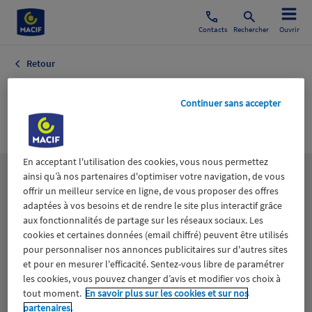
Contacts
Rechercher
Ouvrir
Retour
Cinéma Agenda
Continuer sans accepter
Culturel
En acceptant l'utilisation des cookies, vous nous permettez
ainsi qu’à nos partenaires d'optimiser votre navigation, de vous
Les
thématiques
offrir un meilleur service en ligne, de vous proposer des offres
adaptées à vos besoins et de rendre le site plus interactif grâce
aux fonctionnalités de partage sur les réseaux sociaux. Les
Aidants
Catastrophes naturelles
Climat
cookies et certaines données (email chiffré) peuvent être utilisés
pour personnaliser nos annonces publicitaires sur d'autres sites
Engagement
Epargne
ESS
et pour en mesurer l'efficacité. Sentez-vous libre de paramétrer
les cookies, vous pouvez changer d’avis et modifier vos choix à
tout moment.
En savoir plus sur les cookies et sur nos
Expérience clients
Fondation Macif
Jeunesse
partenaires.