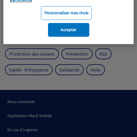
Expérience clients
Fondation Macif
Jeunesse
Personnaliser mes choix
Mobilité
Mutualisme
Accepter
Protection de l'environnement
Protection des océans
Prévention
RSE
Santé - Prévoyance
Solidarité
Voile
Nous contacter
Application Macif mobile
En cas d'urgence