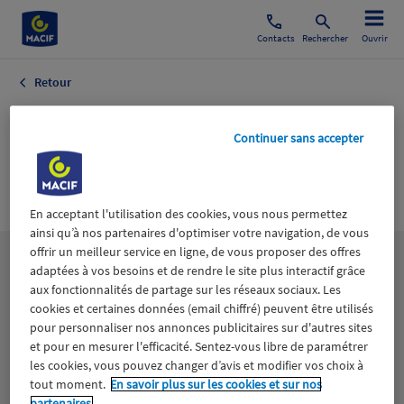
Contacts
Rechercher
Ouvrir
Retour
Commerce
Continuer sans accepter
Commerce
Culture
En acceptant l'utilisation des cookies, vous nous permettez
ainsi qu’à nos partenaires d'optimiser votre navigation, de vous
offrir un meilleur service en ligne, de vous proposer des offres
Les
thématiques
adaptées à vos besoins et de rendre le site plus interactif grâce
aux fonctionnalités de partage sur les réseaux sociaux. Les
cookies et certaines données (email chiffré) peuvent être utilisés
Aidants
Catastrophes naturelles
Climat
pour personnaliser nos annonces publicitaires sur d'autres sites
et pour en mesurer l'efficacité. Sentez-vous libre de paramétrer
les cookies, vous pouvez changer d’avis et modifier vos choix à
Engagement
Epargne
ESS
tout moment.
En savoir plus sur les cookies et sur nos
partenaires.