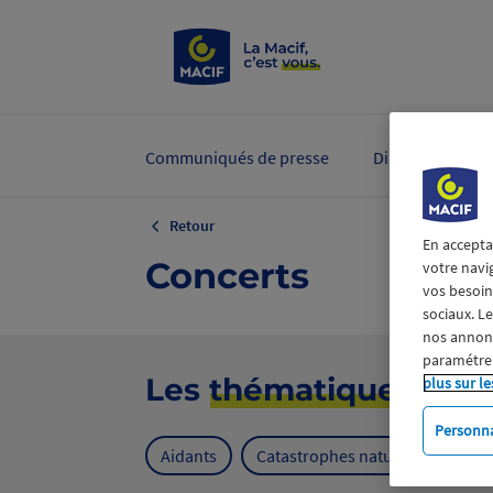
Communiqués de presse
Dirigeants et ex
Retour
En accepta
Concerts
votre navi
vos besoins
sociaux. L
nos annonce
paramétrer
Les
thématiques
plus sur le
Personna
Aidants
Catastrophes naturelles
Cl