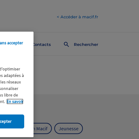
< Accéder à macif.fr
ans accepter
Contacts
Rechercher
 d'optimiser
res adaptées à
 les réseaux
rsonnaliser
us libre de
nt.
En savoir
cepter
ts
Fondation Macif
Jeunesse