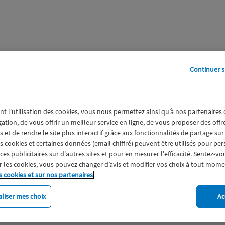
Continuer s
perts
Galerie
A propos
nt l'utilisation des cookies, vous nous permettez ainsi qu’à nos partenaires
gation, de vous offrir un meilleur service en ligne, de vous proposer des off
 et de rendre le site plus interactif grâce aux fonctionnalités de partage sur
es cookies et certaines données (email chiffré) peuvent être utilisés pour pe
s publicitaires sur d'autres sites et pour en mesurer l'efficacité. Sentez-vo
 les cookies, vous pouvez changer d’avis et modifier vos choix à tout mome
s cookies et sur nos partenaires.
liser mes choix
Ac
imat
Engagement
Epargne
ESS
Expérience clien