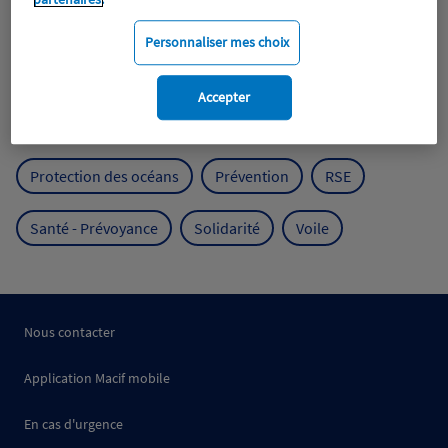
Expérience clients
Fondation Macif
Jeunesse
Personnaliser mes choix
Mobilité
Mutualisme
Accepter
Protection de l'environnement
Protection des océans
Prévention
RSE
Santé - Prévoyance
Solidarité
Voile
Nous contacter
Application Macif mobile
En cas d'urgence