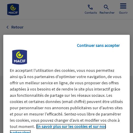
Contacts
Rechercher
Ouvrir
Retour
Consommation
Continuer sans accepter
Agenda Bons
Plans
En acceptant l'utilisation des cookies, vous nous permettez
ainsi qu’à nos partenaires d'optimiser votre navigation, de vous
offrir un meilleur service en ligne, de vous proposer des offres
Les
thématiques
adaptées à vos besoins et de rendre le site plus interactif grâce
aux fonctionnalités de partage sur les réseaux sociaux. Les
cookies et certaines données (email chiffré) peuvent être utilisés
Aidants
Catastrophes naturelles
Climat
pour personnaliser nos annonces publicitaires sur d'autres sites
et pour en mesurer l'efficacité. Sentez-vous libre de paramétrer
les cookies, vous pouvez changer d’avis et modifier vos choix à
Engagement
Epargne
ESS
tout moment.
En savoir plus sur les cookies et sur nos
partenaires.