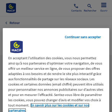
Contacts
Rechercher
Ouvrir
Retour
Consommation
Continuer sans accepter
Culture
En acceptant l'utilisation des cookies, vous nous permettez
ainsi qu’à nos partenaires d'optimiser votre navigation, de vous
Les
thématiques
offrir un meilleur service en ligne, de vous proposer des offres
adaptées à vos besoins et de rendre le site plus interactif grâce
aux fonctionnalités de partage sur les réseaux sociaux. Les
Aidants
Catastrophes naturelles
Climat
cookies et certaines données (email chiffré) peuvent être utilisés
pour personnaliser nos annonces publicitaires sur d'autres sites
Engagement
Epargne
ESS
et pour en mesurer l'efficacité. Sentez-vous libre de paramétrer
les cookies, vous pouvez changer d’avis et modifier vos choix à
tout moment.
En savoir plus sur les cookies et sur nos
Expérience clients
Fondation Macif
Jeunesse
partenaires.