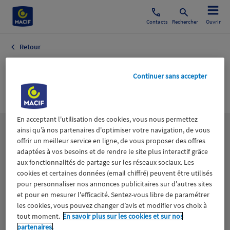
Contacts
Rechercher
Ouvrir
Retour
Consommation
Continuer sans accepter
Droit
En acceptant l'utilisation des cookies, vous nous permettez
ainsi qu’à nos partenaires d'optimiser votre navigation, de vous
Les
thématiques
offrir un meilleur service en ligne, de vous proposer des offres
adaptées à vos besoins et de rendre le site plus interactif grâce
aux fonctionnalités de partage sur les réseaux sociaux. Les
Aidants
Catastrophes naturelles
Climat
cookies et certaines données (email chiffré) peuvent être utilisés
pour personnaliser nos annonces publicitaires sur d'autres sites
Engagement
Epargne
ESS
et pour en mesurer l'efficacité. Sentez-vous libre de paramétrer
les cookies, vous pouvez changer d’avis et modifier vos choix à
tout moment.
En savoir plus sur les cookies et sur nos
Expérience clients
Fondation Macif
Jeunesse
partenaires.