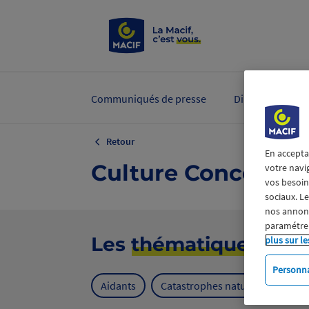
Communiqués de presse
Dirigeants et ex
Retour
En accepta
Culture Concerts
votre navi
vos besoins
sociaux. L
nos annonce
paramétrer
Les
thématiques
plus sur le
Personna
Aidants
Catastrophes naturelles
Cl