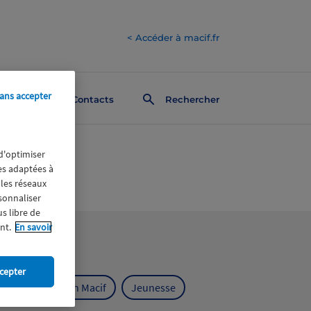
< Accéder à macif.fr
ans accepter
Contacts
Rechercher
 d'optimiser
res adaptées à
 les réseaux
rsonnaliser
us libre de
nt.
En savoir
cepter
ts
Fondation Macif
Jeunesse