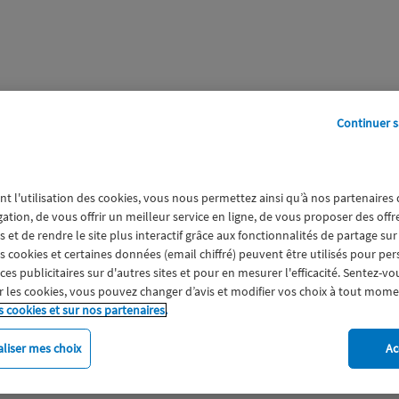
Continuer s
perts
Galerie
A propos
nt l'utilisation des cookies, vous nous permettez ainsi qu’à nos partenaires
gation, de vous offrir un meilleur service en ligne, de vous proposer des off
 et de rendre le site plus interactif grâce aux fonctionnalités de partage sur
es cookies et certaines données (email chiffré) peuvent être utilisés pour pe
s publicitaires sur d'autres sites et pour en mesurer l'efficacité. Sentez-vo
 les cookies, vous pouvez changer d’avis et modifier vos choix à tout mome
s cookies et sur nos partenaires.
liser mes choix
Ac
imat
Engagement
Epargne
ESS
Expérience clien