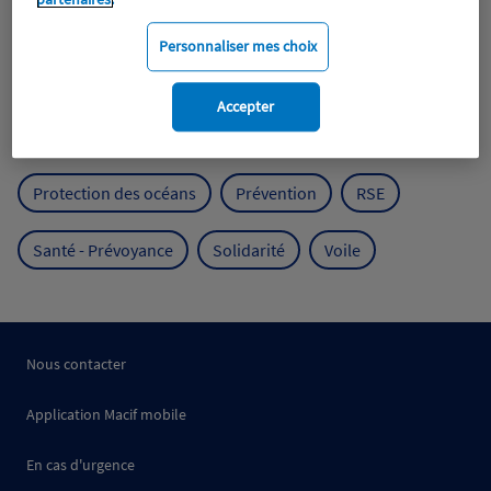
Expérience clients
Fondation Macif
Jeunesse
Personnaliser mes choix
Mobilité
Mutualisme
Accepter
Protection de l'environnement
Protection des océans
Prévention
RSE
Santé - Prévoyance
Solidarité
Voile
Nous contacter
Application Macif mobile
En cas d'urgence