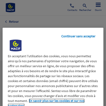
Contacts
Rechercher
Ouvrir
Retour
Culture
Continuer sans accepter
Généraliste
Associations
En acceptant l'utilisation des cookies, vous nous permettez
ainsi qu’à nos partenaires d'optimiser votre navigation, de vous
offrir un meilleur service en ligne, de vous proposer des offres
Les
thématiques
adaptées à vos besoins et de rendre le site plus interactif grâce
aux fonctionnalités de partage sur les réseaux sociaux. Les
cookies et certaines données (email chiffré) peuvent être utilisés
Aidants
Catastrophes naturelles
Climat
pour personnaliser nos annonces publicitaires sur d'autres sites
et pour en mesurer l'efficacité. Sentez-vous libre de paramétrer
les cookies, vous pouvez changer d’avis et modifier vos choix à
Engagement
Epargne
ESS
tout moment.
En savoir plus sur les cookies et sur nos
partenaires.