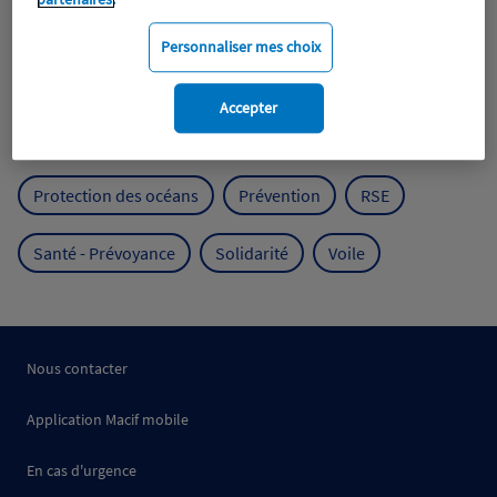
Expérience clients
Fondation Macif
Jeunesse
Personnaliser mes choix
Mobilité
Mutualisme
Accepter
Protection de l'environnement
Protection des océans
Prévention
RSE
Santé - Prévoyance
Solidarité
Voile
Nous contacter
Application Macif mobile
En cas d'urgence