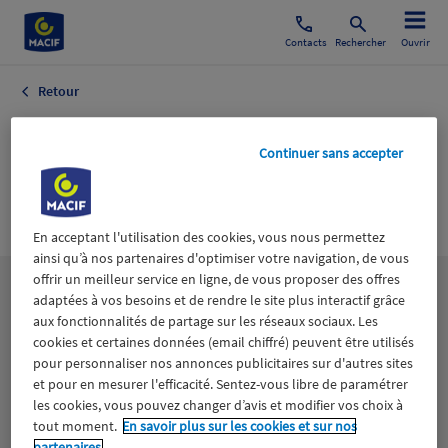
Contacts
Rechercher
Ouvrir
Retour
Culture
Continuer sans accepter
Généraliste
Généraliste
En acceptant l'utilisation des cookies, vous nous permettez
ainsi qu’à nos partenaires d'optimiser votre navigation, de vous
offrir un meilleur service en ligne, de vous proposer des offres
Les
thématiques
adaptées à vos besoins et de rendre le site plus interactif grâce
aux fonctionnalités de partage sur les réseaux sociaux. Les
cookies et certaines données (email chiffré) peuvent être utilisés
Aidants
Catastrophes naturelles
Climat
pour personnaliser nos annonces publicitaires sur d'autres sites
et pour en mesurer l'efficacité. Sentez-vous libre de paramétrer
les cookies, vous pouvez changer d’avis et modifier vos choix à
Engagement
Epargne
ESS
tout moment.
En savoir plus sur les cookies et sur nos
partenaires.