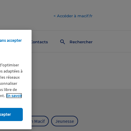
< Accéder à macif.fr
ans accepter
Contacts
Rechercher
 d'optimiser
res adaptées à
 les réseaux
rsonnaliser
us libre de
nt.
En savoir
cepter
ts
Fondation Macif
Jeunesse