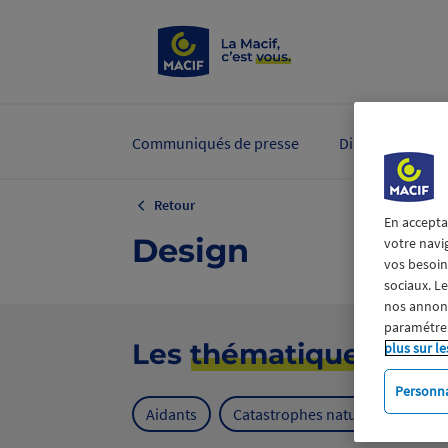
Communiqués de presse
Dirigeants et ex
Retour
En accepta
Design
votre navi
vos besoins
sociaux. L
nos annonce
paramétrer
Les
thématiques
plus sur le
Personna
Aidants
Catastrophes naturelles
Cl