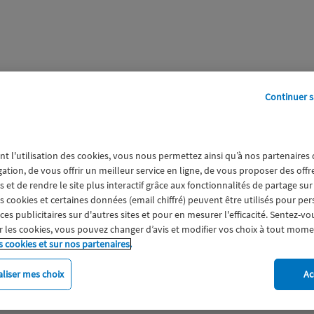
Continuer s
perts
Galerie
A propos
nt l'utilisation des cookies, vous nous permettez ainsi qu’à nos partenaires
gation, de vous offrir un meilleur service en ligne, de vous proposer des off
 et de rendre le site plus interactif grâce aux fonctionnalités de partage sur
es cookies et certaines données (email chiffré) peuvent être utilisés pour pe
s publicitaires sur d'autres sites et pour en mesurer l'efficacité. Sentez-vo
 les cookies, vous pouvez changer d’avis et modifier vos choix à tout mome
s cookies et sur nos partenaires.
liser mes choix
Ac
imat
Engagement
Epargne
ESS
Expérience clien