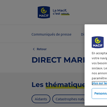
Communiqués de presse
Dirigeants et ex
Retour
En accepta
DIRECT MARKETI
votre navi
vos besoins
sociaux. L
nos annonce
paramétrer
Les
thématiques
plus sur le
Personna
Aidants
Catastrophes naturelles
Cl