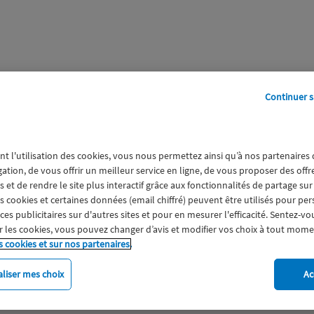
Continuer s
perts
Galerie
A propos
nt l'utilisation des cookies, vous nous permettez ainsi qu’à nos partenaires
NG NEWS
gation, de vous offrir un meilleur service en ligne, de vous proposer des off
 et de rendre le site plus interactif grâce aux fonctionnalités de partage sur
es cookies et certaines données (email chiffré) peuvent être utilisés pour pe
s publicitaires sur d'autres sites et pour en mesurer l'efficacité. Sentez-vo
 les cookies, vous pouvez changer d’avis et modifier vos choix à tout mome
s cookies et sur nos partenaires.
liser mes choix
Ac
imat
Engagement
Epargne
ESS
Expérience clien