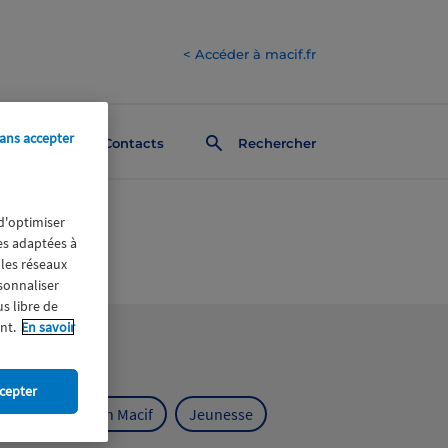
< Accéder à macif.fr
ans accepter
Contacts
Rechercher
 d'optimiser
res adaptées à
 les réseaux
rsonnaliser
us libre de
nt.
En savoir
cepter
ts
Fondation Macif
Jeunesse