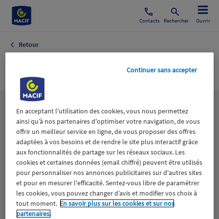
Contacts
Rechercher
Ouvrir
Retour
Disques
Continuer sans accepter
Les
thématiques
En acceptant l'utilisation des cookies, vous nous permettez
ainsi qu’à nos partenaires d'optimiser votre navigation, de vous
offrir un meilleur service en ligne, de vous proposer des offres
adaptées à vos besoins et de rendre le site plus interactif grâce
Aidants
Catastrophes naturelles
Climat
aux fonctionnalités de partage sur les réseaux sociaux. Les
cookies et certaines données (email chiffré) peuvent être utilisés
Engagement
Epargne
ESS
pour personnaliser nos annonces publicitaires sur d'autres sites
et pour en mesurer l'efficacité. Sentez-vous libre de paramétrer
les cookies, vous pouvez changer d’avis et modifier vos choix à
Expérience clients
Fondation Macif
Jeunesse
tout moment.
En savoir plus sur les cookies et sur nos
partenaires.