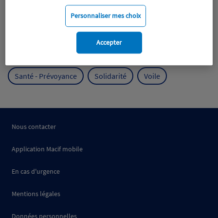
Mobilité
Mutualisme
Personnaliser mes choix
Protection de l'environnement
Accepter
Protection des océans
Prévention
RSE
Santé - Prévoyance
Solidarité
Voile
Nous contacter
Application Macif mobile
En cas d'urgence
Mentions légales
Données personnelles