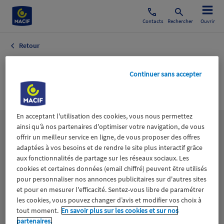
Contacts
Rechercher
Ouvrir
Retour
Economie Agenda
Continuer sans accepter
Economique
En acceptant l'utilisation des cookies, vous nous permettez
ainsi qu’à nos partenaires d'optimiser votre navigation, de vous
Les
thématiques
offrir un meilleur service en ligne, de vous proposer des offres
adaptées à vos besoins et de rendre le site plus interactif grâce
aux fonctionnalités de partage sur les réseaux sociaux. Les
Aidants
Catastrophes naturelles
Climat
cookies et certaines données (email chiffré) peuvent être utilisés
pour personnaliser nos annonces publicitaires sur d'autres sites
Engagement
Epargne
ESS
et pour en mesurer l'efficacité. Sentez-vous libre de paramétrer
les cookies, vous pouvez changer d’avis et modifier vos choix à
tout moment.
En savoir plus sur les cookies et sur nos
Expérience clients
Fondation Macif
Jeunesse
partenaires.