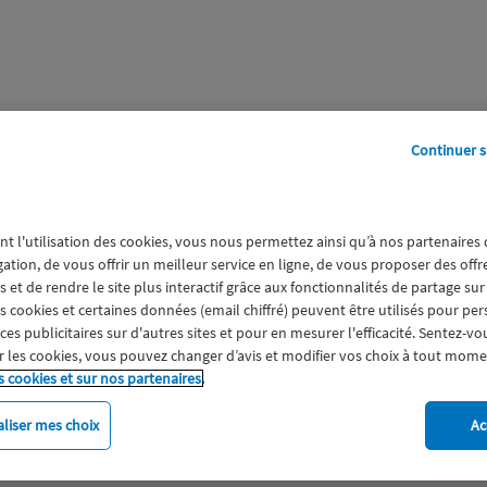
Continuer s
perts
Galerie
A propos
nt l'utilisation des cookies, vous nous permettez ainsi qu’à nos partenaires
té Biologie
gation, de vous offrir un meilleur service en ligne, de vous proposer des off
 et de rendre le site plus interactif grâce aux fonctionnalités de partage sur
es cookies et certaines données (email chiffré) peuvent être utilisés pour pe
s publicitaires sur d'autres sites et pour en mesurer l'efficacité. Sentez-vo
 les cookies, vous pouvez changer d’avis et modifier vos choix à tout mome
s cookies et sur nos partenaires.
liser mes choix
Ac
imat
Engagement
Epargne
ESS
Expérience clien