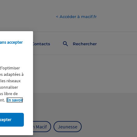
< Accéder à macif.fr
ans accepter
Contacts
Rechercher
 d'optimiser
res adaptées à
 les réseaux
rsonnaliser
us libre de
nt.
En savoir
cepter
ts
Fondation Macif
Jeunesse