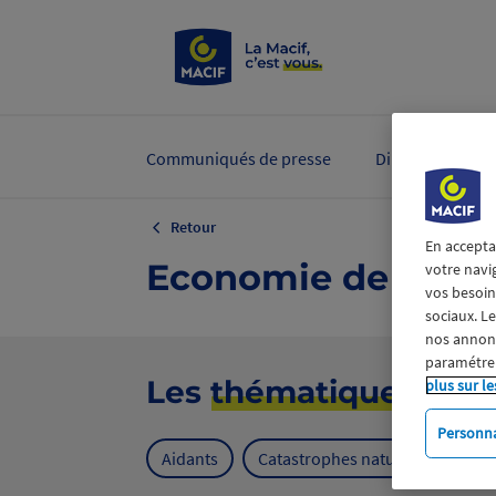
Communiqués de presse
Dirigeants et ex
Retour
En accepta
Economie de la San
votre navi
vos besoins
sociaux. L
nos annonce
paramétrer
Les
thématiques
plus sur le
Personna
Aidants
Catastrophes naturelles
Cl