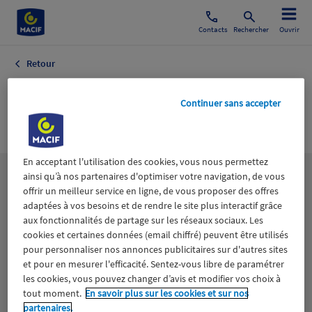
Contacts
Rechercher
Ouvrir
Retour
Economie de la
Continuer sans accepter
Santé
En acceptant l'utilisation des cookies, vous nous permettez
ainsi qu’à nos partenaires d'optimiser votre navigation, de vous
Les
thématiques
offrir un meilleur service en ligne, de vous proposer des offres
adaptées à vos besoins et de rendre le site plus interactif grâce
aux fonctionnalités de partage sur les réseaux sociaux. Les
Aidants
Catastrophes naturelles
Climat
cookies et certaines données (email chiffré) peuvent être utilisés
pour personnaliser nos annonces publicitaires sur d'autres sites
Engagement
Epargne
ESS
et pour en mesurer l'efficacité. Sentez-vous libre de paramétrer
les cookies, vous pouvez changer d’avis et modifier vos choix à
tout moment.
En savoir plus sur les cookies et sur nos
Expérience clients
Fondation Macif
Jeunesse
partenaires.