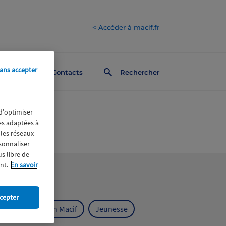
< Accéder à macif.fr
ans accepter
Contacts
Rechercher
 d'optimiser
res adaptées à
 les réseaux
rsonnaliser
us libre de
nt.
En savoir
cepter
ts
Fondation Macif
Jeunesse