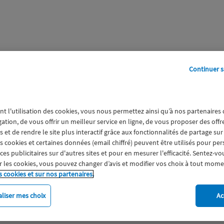
Continuer s
perts
Galerie
A propos
nt l'utilisation des cookies, vous nous permettez ainsi qu’à nos partenaires
gation, de vous offrir un meilleur service en ligne, de vous proposer des off
 et de rendre le site plus interactif grâce aux fonctionnalités de partage sur
es cookies et certaines données (email chiffré) peuvent être utilisés pour pe
s publicitaires sur d'autres sites et pour en mesurer l'efficacité. Sentez-vo
 les cookies, vous pouvez changer d’avis et modifier vos choix à tout mome
s cookies et sur nos partenaires.
liser mes choix
Ac
imat
Engagement
Epargne
ESS
Expérience clien