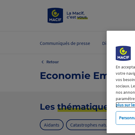
Communiqués de presse
Dirigeants et ex
Retour
En accepta
Economie Emploi
votre navi
vos besoins
sociaux. L
nos annonce
paramétrer
Les
thématiques
plus sur le
Personna
Aidants
Catastrophes naturelles
Cl