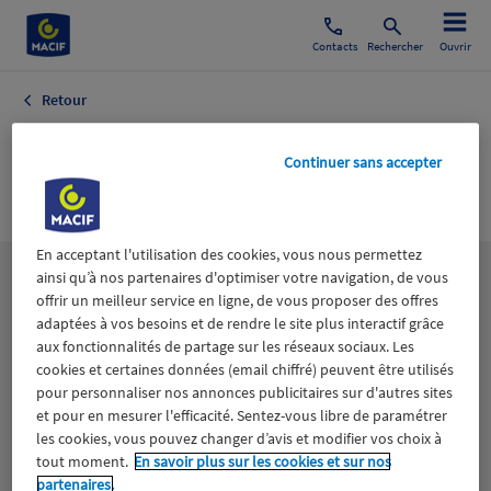
Contacts
Rechercher
Ouvrir
Retour
Economie Sociale
Continuer sans accepter
Bâtiment
En acceptant l'utilisation des cookies, vous nous permettez
ainsi qu’à nos partenaires d'optimiser votre navigation, de vous
Les
thématiques
offrir un meilleur service en ligne, de vous proposer des offres
adaptées à vos besoins et de rendre le site plus interactif grâce
aux fonctionnalités de partage sur les réseaux sociaux. Les
Aidants
Catastrophes naturelles
Climat
cookies et certaines données (email chiffré) peuvent être utilisés
pour personnaliser nos annonces publicitaires sur d'autres sites
Engagement
Epargne
ESS
et pour en mesurer l'efficacité. Sentez-vous libre de paramétrer
les cookies, vous pouvez changer d’avis et modifier vos choix à
tout moment.
En savoir plus sur les cookies et sur nos
Expérience clients
Fondation Macif
Jeunesse
partenaires.