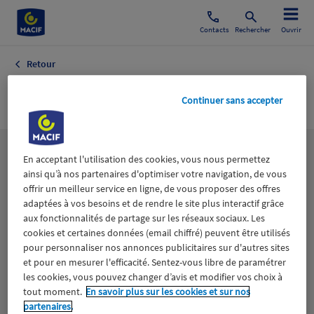
Contacts
Rechercher
Ouvrir
Retour
Economie
Continuer sans accepter
Les
thématiques
En acceptant l'utilisation des cookies, vous nous permettez
ainsi qu’à nos partenaires d'optimiser votre navigation, de vous
offrir un meilleur service en ligne, de vous proposer des offres
adaptées à vos besoins et de rendre le site plus interactif grâce
Aidants
Catastrophes naturelles
Climat
aux fonctionnalités de partage sur les réseaux sociaux. Les
cookies et certaines données (email chiffré) peuvent être utilisés
Engagement
Epargne
ESS
pour personnaliser nos annonces publicitaires sur d'autres sites
et pour en mesurer l'efficacité. Sentez-vous libre de paramétrer
les cookies, vous pouvez changer d’avis et modifier vos choix à
Expérience clients
Fondation Macif
Jeunesse
tout moment.
En savoir plus sur les cookies et sur nos
partenaires.