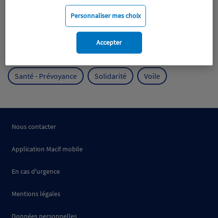
Mobilité
Mutualisme
Personnaliser mes choix
Protection de l'environnement
Accepter
Protection des océans
Prévention
RSE
Santé - Prévoyance
Solidarité
Voile
Nous contacter
Application Macif mobile
En cas d'urgence
Mentions légales
Données personnelles