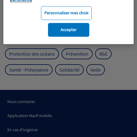
Expérience clients
Fondation Macif
Jeunesse
Personnaliser mes choix
Mobilité
Mutualisme
Accepter
Protection de l'environnement
Protection des océans
Prévention
RSE
Santé - Prévoyance
Solidarité
Voile
Nous contacter
Application Macif mobile
En cas d'urgence