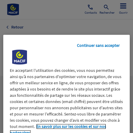
Contacts
Rechercher
Ouvrir
Retour
Education Infos
Continuer sans accepter
Générales
Environnement
En acceptant l'utilisation des cookies, vous nous permettez
ainsi qu’à nos partenaires d'optimiser votre navigation, de vous
offrir un meilleur service en ligne, de vous proposer des offres
Les
thématiques
adaptées à vos besoins et de rendre le site plus interactif grâce
aux fonctionnalités de partage sur les réseaux sociaux. Les
cookies et certaines données (email chiffré) peuvent être utilisés
Aidants
Catastrophes naturelles
Climat
pour personnaliser nos annonces publicitaires sur d'autres sites
et pour en mesurer l'efficacité. Sentez-vous libre de paramétrer
les cookies, vous pouvez changer d’avis et modifier vos choix à
Engagement
Epargne
ESS
tout moment.
En savoir plus sur les cookies et sur nos
partenaires.