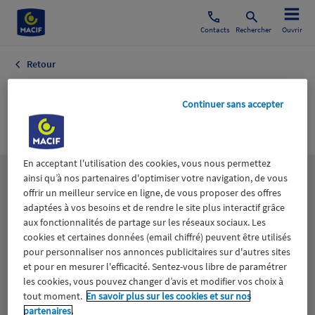
Contacts
Rechercher
Ouvrir
Retour
ELLE PAYS DE LA
Continuer sans accepter
LOIRE
En acceptant l'utilisation des cookies, vous nous permettez
ainsi qu’à nos partenaires d'optimiser votre navigation, de vous
Les
thématiques
offrir un meilleur service en ligne, de vous proposer des offres
adaptées à vos besoins et de rendre le site plus interactif grâce
aux fonctionnalités de partage sur les réseaux sociaux. Les
Aidants
Catastrophes naturelles
Climat
cookies et certaines données (email chiffré) peuvent être utilisés
pour personnaliser nos annonces publicitaires sur d'autres sites
Engagement
Epargne
ESS
et pour en mesurer l'efficacité. Sentez-vous libre de paramétrer
les cookies, vous pouvez changer d’avis et modifier vos choix à
tout moment.
En savoir plus sur les cookies et sur nos
Expérience clients
Fondation Macif
Jeunesse
partenaires.