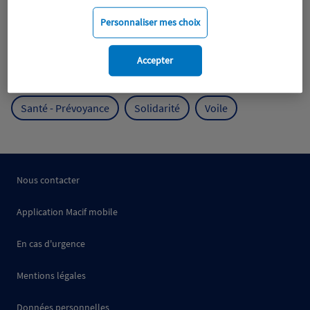
Mobilité
Mutualisme
Personnaliser mes choix
Protection de l'environnement
Accepter
Protection des océans
Prévention
RSE
Santé - Prévoyance
Solidarité
Voile
Nous contacter
Application Macif mobile
En cas d'urgence
Mentions légales
Données personnelles