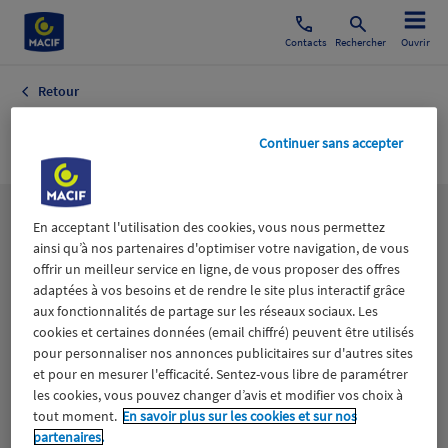
Contacts
Rechercher
Ouvrir
Retour
ELLE PROVENCE
Continuer sans accepter
Les
thématiques
En acceptant l'utilisation des cookies, vous nous permettez
ainsi qu’à nos partenaires d'optimiser votre navigation, de vous
offrir un meilleur service en ligne, de vous proposer des offres
adaptées à vos besoins et de rendre le site plus interactif grâce
Aidants
Catastrophes naturelles
Climat
aux fonctionnalités de partage sur les réseaux sociaux. Les
cookies et certaines données (email chiffré) peuvent être utilisés
Engagement
Epargne
ESS
pour personnaliser nos annonces publicitaires sur d'autres sites
et pour en mesurer l'efficacité. Sentez-vous libre de paramétrer
les cookies, vous pouvez changer d’avis et modifier vos choix à
Expérience clients
Fondation Macif
Jeunesse
tout moment.
En savoir plus sur les cookies et sur nos
partenaires.