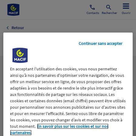
Contacts
Rechercher
Ouvrir
Retour
Energie
Continuer sans accepter
Les
thématiques
En acceptant l'utilisation des cookies, vous nous permettez
ainsi qu’à nos partenaires d'optimiser votre navigation, de vous
offrir un meilleur service en ligne, de vous proposer des offres
adaptées à vos besoins et de rendre le site plus interactif grâce
Aidants
Catastrophes naturelles
Climat
aux fonctionnalités de partage sur les réseaux sociaux. Les
cookies et certaines données (email chiffré) peuvent être utilisés
Engagement
Epargne
ESS
pour personnaliser nos annonces publicitaires sur d'autres sites
et pour en mesurer l'efficacité. Sentez-vous libre de paramétrer
les cookies, vous pouvez changer d’avis et modifier vos choix à
Expérience clients
Fondation Macif
Jeunesse
tout moment.
En savoir plus sur les cookies et sur nos
partenaires.