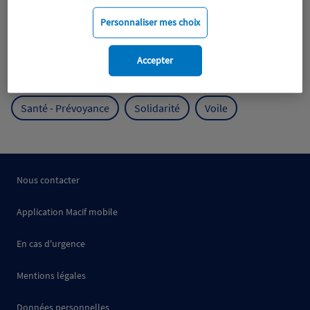
Mobilité
Mutualisme
Personnaliser mes choix
Protection de l'environnement
Accepter
Protection des océans
Prévention
RSE
Santé - Prévoyance
Solidarité
Voile
Nous contacter
Application Macif mobile
En cas d'urgence
Mentions légales
Données personnelles