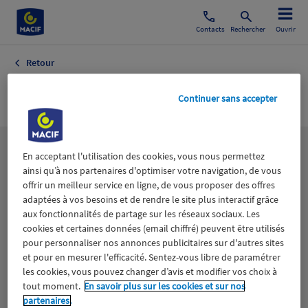
Contacts
Rechercher
Ouvrir
Retour
Enfant
Continuer sans accepter
Les
thématiques
En acceptant l'utilisation des cookies, vous nous permettez
ainsi qu’à nos partenaires d'optimiser votre navigation, de vous
offrir un meilleur service en ligne, de vous proposer des offres
adaptées à vos besoins et de rendre le site plus interactif grâce
Aidants
Catastrophes naturelles
Climat
aux fonctionnalités de partage sur les réseaux sociaux. Les
cookies et certaines données (email chiffré) peuvent être utilisés
Engagement
Epargne
ESS
pour personnaliser nos annonces publicitaires sur d'autres sites
et pour en mesurer l'efficacité. Sentez-vous libre de paramétrer
les cookies, vous pouvez changer d’avis et modifier vos choix à
Expérience clients
Fondation Macif
Jeunesse
tout moment.
En savoir plus sur les cookies et sur nos
partenaires.