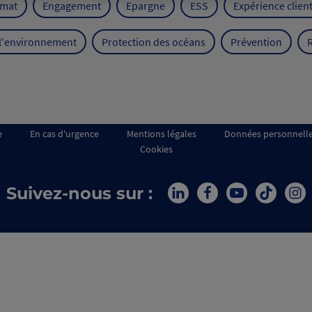
imat
Engagement
Epargne
ESS
Expérience clien
 l'environnement
Protection des océans
Prévention
e
En cas d'urgence
Mentions légales
Données personnell
Cookies
Suivez-nous sur :