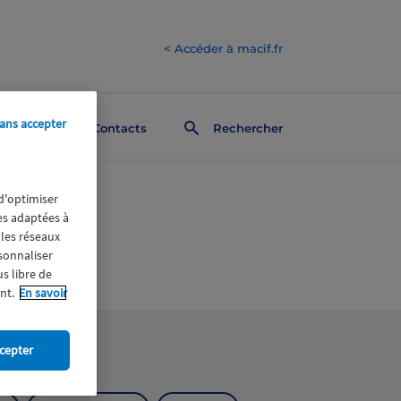
< Accéder à macif.fr
ans accepter
Contacts
Rechercher
 d'optimiser
res adaptées à
 les réseaux
rsonnaliser
us libre de
nt.
En savoir
cepter