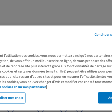
Continuer s
perts
Galerie
A propos
nt l'utilisation des cookies, vous nous permettez ainsi qu’à nos partenaires
vironnement
gation, de vous offrir un meilleur service en ligne, de vous proposer des off
 et de rendre le site plus interactif grâce aux fonctionnalités de partage sur
rable Environnement
es cookies et certaines données (email chiffré) peuvent être utilisés pour pe
s publicitaires sur d'autres sites et pour en mesurer l'efficacité. Sentez-vo
 les cookies, vous pouvez changer d’avis et modifier vos choix à tout mome
s cookies et sur nos partenaires.
liser mes choix
Ac