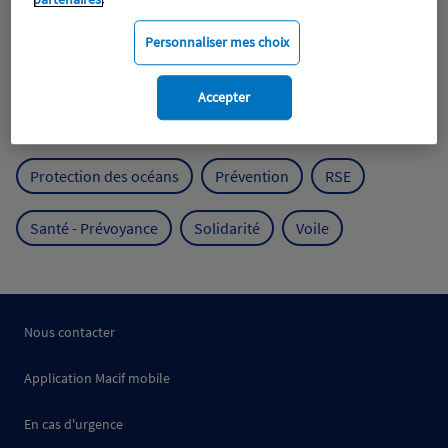
Expérience clients
Fondation Macif
Jeunesse
Personnaliser mes choix
Mobilité
Mutualisme
Accepter
Protection de l'environnement
Protection des océans
Prévention
RSE
Santé - Prévoyance
Solidarité
Voile
Nous contacter
Application Macif mobile
En cas d'urgence