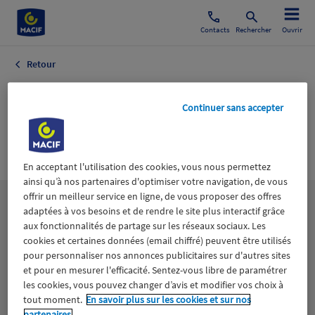
Contacts
Rechercher
Ouvrir
Retour
Environnement
Continuer sans accepter
Infos Générales
Société
En acceptant l'utilisation des cookies, vous nous permettez
ainsi qu’à nos partenaires d'optimiser votre navigation, de vous
offrir un meilleur service en ligne, de vous proposer des offres
Les
thématiques
adaptées à vos besoins et de rendre le site plus interactif grâce
aux fonctionnalités de partage sur les réseaux sociaux. Les
cookies et certaines données (email chiffré) peuvent être utilisés
Aidants
Catastrophes naturelles
Climat
pour personnaliser nos annonces publicitaires sur d'autres sites
et pour en mesurer l'efficacité. Sentez-vous libre de paramétrer
les cookies, vous pouvez changer d’avis et modifier vos choix à
Engagement
Epargne
ESS
tout moment.
En savoir plus sur les cookies et sur nos
partenaires.