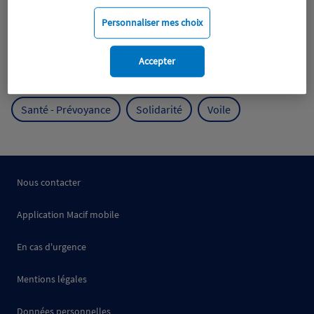
Mobilité
Mutualisme
Personnaliser mes choix
Protection de l'environnement
Accepter
Protection des océans
Prévention
RSE
Santé - Prévoyance
Solidarité
Voile
Nous contacter
Application Macif mobile
En cas d'urgence
Mentions légales
Données personnelles