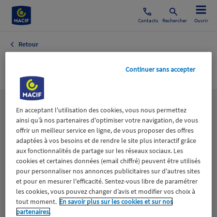
Contacts
Rechercher
Ouvrir
Retour
Essais Moto
Continuer sans accepter
Les
thématiques
En acceptant l'utilisation des cookies, vous nous permettez
ainsi qu’à nos partenaires d'optimiser votre navigation, de vous
offrir un meilleur service en ligne, de vous proposer des offres
adaptées à vos besoins et de rendre le site plus interactif grâce
Aidants
Catastrophes naturelles
Climat
aux fonctionnalités de partage sur les réseaux sociaux. Les
cookies et certaines données (email chiffré) peuvent être utilisés
Engagement
Epargne
ESS
pour personnaliser nos annonces publicitaires sur d'autres sites
et pour en mesurer l'efficacité. Sentez-vous libre de paramétrer
les cookies, vous pouvez changer d’avis et modifier vos choix à
Expérience clients
Fondation Macif
Jeunesse
tout moment.
En savoir plus sur les cookies et sur nos
partenaires.