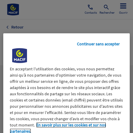
Contacts
Rechercher
Ouvrir
Retour
Expositions
Continuer sans accepter
Culture Arts
En acceptant l'utilisation des cookies, vous nous permettez
ainsi qu’à nos partenaires d'optimiser votre navigation, de vous
Les
thématiques
offrir un meilleur service en ligne, de vous proposer des offres
adaptées à vos besoins et de rendre le site plus interactif grâce
aux fonctionnalités de partage sur les réseaux sociaux. Les
Aidants
Catastrophes naturelles
Climat
cookies et certaines données (email chiffré) peuvent être utilisés
pour personnaliser nos annonces publicitaires sur d'autres sites
Engagement
Epargne
ESS
et pour en mesurer l'efficacité. Sentez-vous libre de paramétrer
les cookies, vous pouvez changer d’avis et modifier vos choix à
tout moment.
En savoir plus sur les cookies et sur nos
Expérience clients
Fondation Macif
Jeunesse
partenaires.