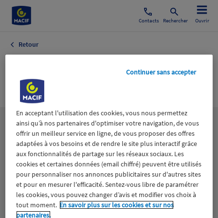
Contacts
Rechercher
Ouvrir
Retour
Expositions
Continuer sans accepter
Culture Culture
En acceptant l'utilisation des cookies, vous nous permettez
ainsi qu’à nos partenaires d'optimiser votre navigation, de vous
Les
thématiques
offrir un meilleur service en ligne, de vous proposer des offres
adaptées à vos besoins et de rendre le site plus interactif grâce
aux fonctionnalités de partage sur les réseaux sociaux. Les
Aidants
Catastrophes naturelles
Climat
cookies et certaines données (email chiffré) peuvent être utilisés
pour personnaliser nos annonces publicitaires sur d'autres sites
Engagement
Epargne
ESS
et pour en mesurer l'efficacité. Sentez-vous libre de paramétrer
les cookies, vous pouvez changer d’avis et modifier vos choix à
tout moment.
En savoir plus sur les cookies et sur nos
Expérience clients
Fondation Macif
Jeunesse
partenaires.