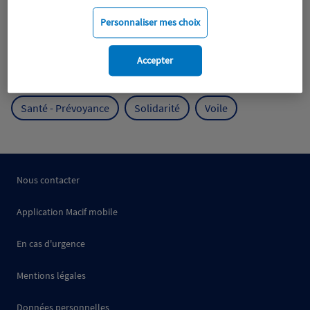
Mobilité
Mutualisme
Personnaliser mes choix
Protection de l'environnement
Accepter
Protection des océans
Prévention
RSE
Santé - Prévoyance
Solidarité
Voile
Nous contacter
Application Macif mobile
En cas d'urgence
Mentions légales
Données personnelles