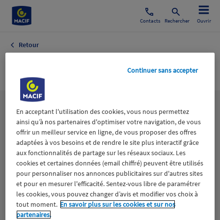
Contacts
Rechercher
Ouvrir
Retour
FEMMESDESPORT.FR
Continuer sans accepter
Les
thématiques
En acceptant l'utilisation des cookies, vous nous permettez
ainsi qu’à nos partenaires d'optimiser votre navigation, de vous
offrir un meilleur service en ligne, de vous proposer des offres
adaptées à vos besoins et de rendre le site plus interactif grâce
Aidants
Catastrophes naturelles
Climat
aux fonctionnalités de partage sur les réseaux sociaux. Les
cookies et certaines données (email chiffré) peuvent être utilisés
Engagement
Epargne
ESS
pour personnaliser nos annonces publicitaires sur d'autres sites
et pour en mesurer l'efficacité. Sentez-vous libre de paramétrer
les cookies, vous pouvez changer d’avis et modifier vos choix à
Expérience clients
Fondation Macif
Jeunesse
tout moment.
En savoir plus sur les cookies et sur nos
partenaires.