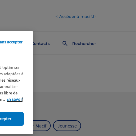
< Accéder à macif.fr
ans accepter
Contacts
Rechercher
 d'optimiser
res adaptées à
 les réseaux
rsonnaliser
us libre de
nt.
En savoir
cepter
ts
Fondation Macif
Jeunesse