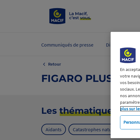
Communiqués de presse
Dirigeants et ex
Retour
En accepta
FIGARO PLUS
votre navi
vos besoins
sociaux. L
nos annonce
paramétrer
Les
thématiques
plus sur le
Personna
Aidants
Catastrophes naturelles
Cl