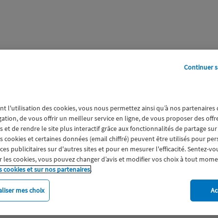
Continuer s
perts
Galerie
A propos
nt l'utilisation des cookies, vous nous permettez ainsi qu’à nos partenaires
gation, de vous offrir un meilleur service en ligne, de vous proposer des off
 et de rendre le site plus interactif grâce aux fonctionnalités de partage sur
es cookies et certaines données (email chiffré) peuvent être utilisés pour pe
s publicitaires sur d'autres sites et pour en mesurer l'efficacité. Sentez-vo
 les cookies, vous pouvez changer d’avis et modifier vos choix à tout mome
s cookies et sur nos partenaires.
liser mes choix
Ac
imat
Engagement
Epargne
ESS
Expérience clien